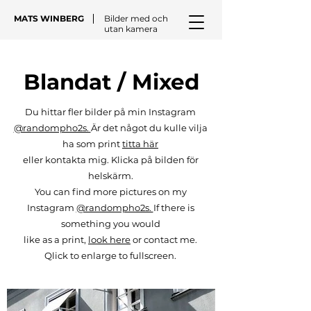
MATS WINBERG
Bilder med och
utan kamera
Blandat / Mixed
Du hittar fler bilder på min Instagram
@randompho2s.
Är det något du kulle vilja
ha som print
titta här
eller kontakta mig. Klicka på bilden för
helskärm.
You can find more pictures on my
Instagram
@randompho2s.​
If there is
something you would
like as a print,
look here
or contact me.
Qlick to enlarge to fullscreen.